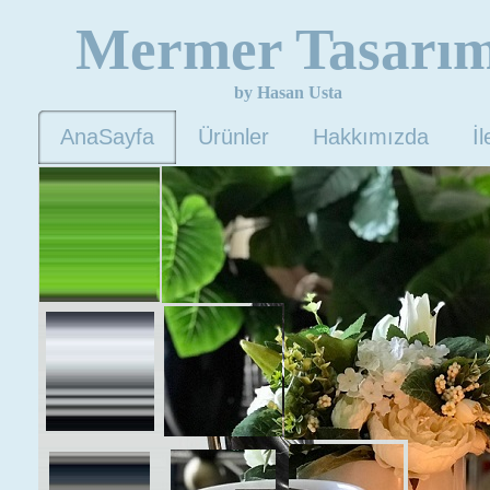
Mermer Tasarı
by Hasan Usta
AnaSayfa
Ürünler
Hakkımızda
İl