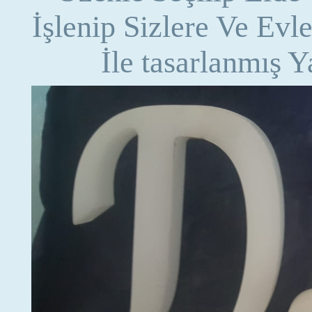
İşlenip Sizlere Ve Evl
İle tasarlanmış Y